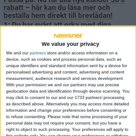
rabatt – här kan du läsa mer och
beställa hem direkt till brevlådan!
1: Du har svårt att orka med dina
träningspass
Om du inte har tillräckligt med kolhydrater i ditt
We value your privacy
system kan det vara svårt att
orka med träningen
.
We and our
partners
store and/or access information on a
Passet som du annars brukar hänga med på kan
device, such as cookies and process personal data, such as
kännas som att springa ett maratonlopp. Det här är
unique identifiers and standard information sent by a device for
en anledning till att många dietister rekommenderar
personalised advertising and content, advertising and content
att äta kolhydrater både före och efter träningen.
measurement, audience research and services development.
With your permission we and our partners may use precise
geolocation data and identification through device scanning. You
may click to consent to our and our 1733 partners’ processing
as described above. Alternatively you may access more detailed
information and change your preferences before consenting or
to refuse consenting.
Please note that some processing of your
personal data may not require your consent, but you have a
right to object to such processing. Your preferences will apply to
this website only. You can change your preferences or withdraw