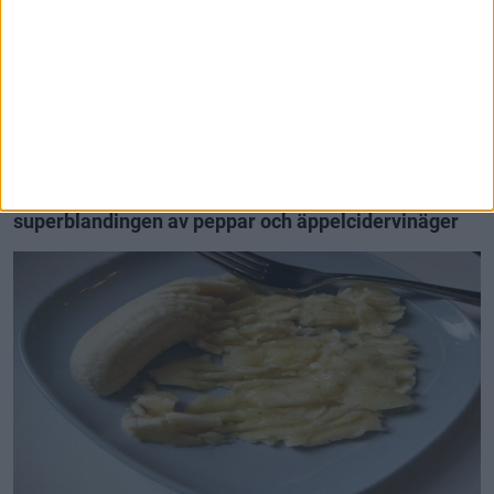
Bli kvitt smärta i leder och knän – med
superblandingen av peppar och äppelcidervinäger