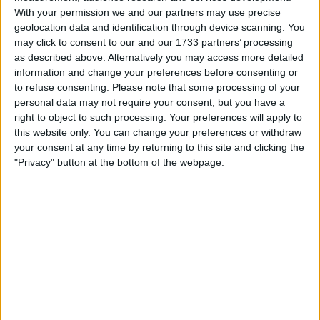
With your permission we and our partners may use precise
geolocation data and identification through device scanning. You
may click to consent to our and our 1733 partners’ processing
as described above. Alternatively you may access more detailed
information and change your preferences before consenting or
to refuse consenting.
Please note that some processing of your
personal data may not require your consent, but you have a
right to object to such processing. Your preferences will apply to
this website only. You can change your preferences or withdraw
your consent at any time by returning to this site and clicking the
"Privacy" button at the bottom of the webpage.
Därför är det viktigt att så gott det går ta hand om
sina knän. Det är inte alltid man hinner få in
regelbunden träning i vardagspusslet, men med
några minuter över, en handduk och en stol går det
att få till ett stretchövning som kan vara till stor hjälp