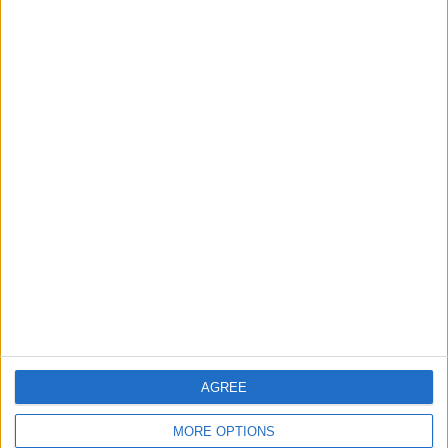
aning. Ett bra tips är att göra övningen regelbundet
för att hålla en bra rörlighet i sina knän.
Via den här videon är det enkelt att se hur man ska
göra. Glöm inte bort båda knäna!
AGREE
MORE OPTIONS