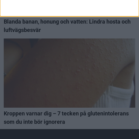
Blanda banan, honung och vatten: Lindra hosta och
luftvägsbesvär
Kroppen varnar dig – 7 tecken på glutenintolerans
som du inte bör ignorera