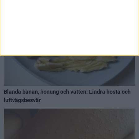
Bli kvitt smärta i leder och knän – med
superblandingen av peppar och äppelcidervinäger
Blanda banan, honung och vatten: Lindra hosta och
luftvägsbesvär