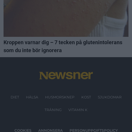
Kroppen varnar dig – 7 tecken på glutenintolerans
som du inte bör ignorera
DIET
HÄLSA
HUSMORSKNEP
KOST
SJUKDOMAR
TRÄNING
VITAMIN K
COOKIES
ANNONSERA
PERSONUPPGIFTSPOLICY