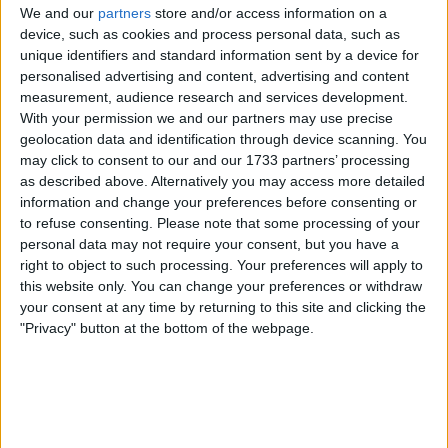
We and our
partners
store and/or access information on a
device, such as cookies and process personal data, such as
unique identifiers and standard information sent by a device for
personalised advertising and content, advertising and content
measurement, audience research and services development.
With your permission we and our partners may use precise
geolocation data and identification through device scanning. You
may click to consent to our and our 1733 partners’ processing
as described above. Alternatively you may access more detailed
Vintern har gjort en inte särskilt populär comeback –
information and change your preferences before consenting or
och just nu får vi svenskar inte se solen särskilt
to refuse consenting.
Please note that some processing of your
mycket av solen, och det dröjer tyvärr fortfarande ett
personal data may not require your consent, but you have a
tag innan dagarna blir ljusare. Därför är det viktigt att
right to object to such processing. Your preferences will apply to
fylla på med vitamin D – som vi annars får naturligt
this website only. You can change your preferences or withdraw
your consent at any time by returning to this site and clicking the
genom solens strålar.
"Privacy" button at the bottom of the webpage.
Vitamin D reglerar bland annat kalkbalansen i skelett
och tänder, och är faktiskt ett av få vitaminer som vi
riskerar att få i oss för lite av. Enligt
Livsmedelsverket
så kan visa grupper av människor därför behöva ett