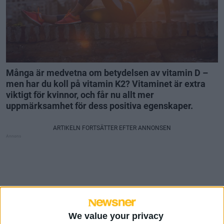
Många är medvetna om betydelsen av vitamin D –
men har du koll på vitamin K2? Vitaminet är extra
viktigt för kvinnor, och får nu allt mer
uppmärksamhet för dess positiva egenskaper.
We value your privacy